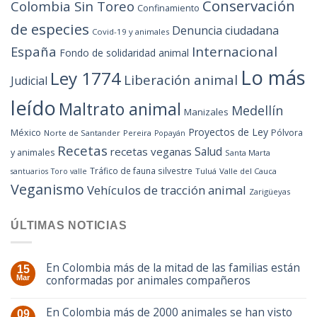
Conservación
Colombia Sin Toreo
Confinamiento
de especies
Denuncia ciudadana
Covid-19 y animales
España
Internacional
Fondo de solidaridad animal
Lo más
Ley 1774
Liberación animal
Judicial
leído
Maltrato animal
Medellín
Manizales
Proyectos de Ley
México
Pólvora
Norte de Santander
Pereira
Popayán
Recetas
Salud
recetas veganas
y animales
Santa Marta
Tráfico de fauna silvestre
Tuluá
Valle del Cauca
santuarios
Toro valle
Veganismo
Vehículos de tracción animal
Zarigüeyas
ÚLTIMAS NOTICIAS
En Colombia más de la mitad de las familias están
15
conformadas por animales compañeros
Mar
En Colombia más de 2000 animales se han visto
09