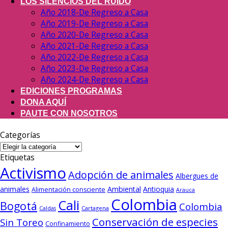
LOS SILENCIOS DEL RUIDO
Año 2018-De Regreso a Casa
Año 2019-De Regreso a Casa
Año 2020-De Regreso a Casa
Año 2021-De Regreso a Casa
Año 2022-De Regreso a Casa
Año 2023-De Regreso a Casa
Año 2024-De Regreso a Casa
EDICIONES PROGRAMAS
DONA AQUÍ
PAUTE CON NOSOTROS
Categorías
Categorías
Etiquetas
Activismo
Adopción de animales
Albergues de
animales
Ambiental
Antioquia
Alimentación consciente
Arauca
Colombia
Cali
Bogotá
Colombia
Cartagena
Caldas
Conservación de especies
Sin Toreo
Confinamiento