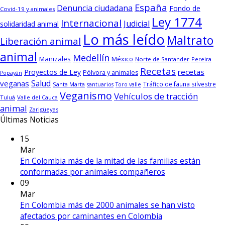
España
Denuncia ciudadana
Fondo de
Covid-19 y animales
Ley 1774
Internacional
Judicial
solidaridad animal
Lo más leído
Maltrato
Liberación animal
animal
Medellín
Manizales
México
Norte de Santander
Pereira
Recetas
recetas
Proyectos de Ley
Pólvora y animales
Popayán
Salud
veganas
Tráfico de fauna silvestre
Santa Marta
santuarios
Toro valle
Veganismo
Vehículos de tracción
Tuluá
Valle del Cauca
animal
Zarigüeyas
Últimas Noticias
15
Mar
En Colombia más de la mitad de las familias están
conformadas por animales compañeros
09
Mar
En Colombia más de 2000 animales se han visto
afectados por caminantes en Colombia