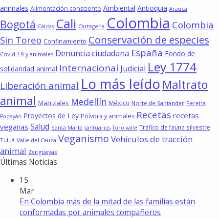
animales
Ambiental
Antioquia
Alimentación consciente
Arauca
Colombia
Cali
Bogotá
Colombia
Cartagena
Caldas
Conservación de especies
Sin Toreo
Confinamiento
España
Denuncia ciudadana
Fondo de
Covid-19 y animales
Ley 1774
Internacional
Judicial
solidaridad animal
Lo más leído
Maltrato
Liberación animal
animal
Medellín
Manizales
México
Norte de Santander
Pereira
Recetas
recetas
Proyectos de Ley
Pólvora y animales
Popayán
Salud
veganas
Tráfico de fauna silvestre
Santa Marta
santuarios
Toro valle
Veganismo
Vehículos de tracción
Tuluá
Valle del Cauca
animal
Zarigüeyas
Últimas Noticias
15
Mar
En Colombia más de la mitad de las familias están
conformadas por animales compañeros