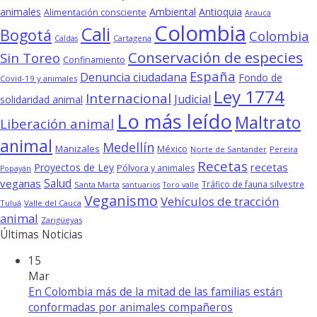
animales
Ambiental
Antioquia
Alimentación consciente
Arauca
Colombia
Cali
Bogotá
Colombia
Cartagena
Caldas
Conservación de especies
Sin Toreo
Confinamiento
España
Denuncia ciudadana
Fondo de
Covid-19 y animales
Ley 1774
Internacional
Judicial
solidaridad animal
Lo más leído
Maltrato
Liberación animal
animal
Medellín
Manizales
México
Norte de Santander
Pereira
Recetas
recetas
Proyectos de Ley
Pólvora y animales
Popayán
Salud
veganas
Tráfico de fauna silvestre
Santa Marta
santuarios
Toro valle
Veganismo
Vehículos de tracción
Tuluá
Valle del Cauca
animal
Zarigüeyas
Últimas Noticias
15
Mar
En Colombia más de la mitad de las familias están
conformadas por animales compañeros