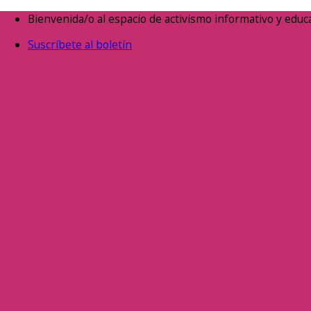
Saltar
Bienvenida/o al espacio de activismo informativo y educa
al
Suscríbete al boletín
contenido