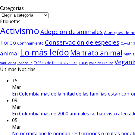
Categorías
Categorías
Etiquetas
Activismo
Adopción de animales
Albergues de a
Conservación de especies
Toreo
Confinamiento
Covid-19
Lo más leído
Maltrato animal
animal
Maniz
Vegan
Tráfico de fauna silvestre
Tuluá
Valle del Cauca
santuarios
Toro valle
Últimas Noticias
15
Mar
En Colombia más de la mitad de las familias están con
09
Mar
En Colombia más de 2000 animales se han visto afecta
05
Mar
No permita que le pongan restricciones o multas por a