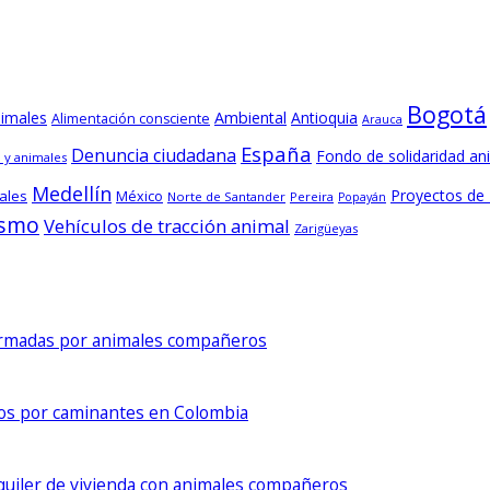
Bogotá
nimales
Ambiental
Antioquia
Alimentación consciente
Arauca
España
Denuncia ciudadana
Fondo de solidaridad an
 y animales
Medellín
Proyectos de
ales
México
Norte de Santander
Pereira
Popayán
ismo
Vehículos de tracción animal
Zarigüeyas
formadas por animales compañeros
dos por caminantes en Colombia
lquiler de vivienda con animales compañeros