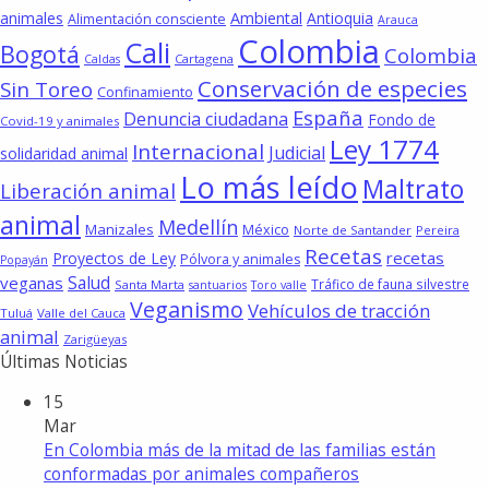
animales
Ambiental
Antioquia
Alimentación consciente
Arauca
Colombia
Cali
Bogotá
Colombia
Cartagena
Caldas
Conservación de especies
Sin Toreo
Confinamiento
España
Denuncia ciudadana
Fondo de
Covid-19 y animales
Ley 1774
Internacional
Judicial
solidaridad animal
Lo más leído
Maltrato
Liberación animal
animal
Medellín
Manizales
México
Norte de Santander
Pereira
Recetas
recetas
Proyectos de Ley
Pólvora y animales
Popayán
Salud
veganas
Tráfico de fauna silvestre
Santa Marta
santuarios
Toro valle
Veganismo
Vehículos de tracción
Tuluá
Valle del Cauca
animal
Zarigüeyas
Últimas Noticias
15
Mar
En Colombia más de la mitad de las familias están
conformadas por animales compañeros