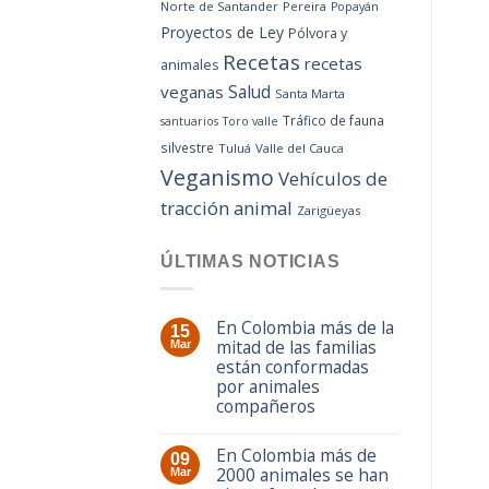
Norte de Santander
Pereira
Popayán
Proyectos de Ley
Pólvora y
Recetas
recetas
animales
Salud
veganas
Santa Marta
Tráfico de fauna
santuarios
Toro valle
silvestre
Tuluá
Valle del Cauca
Veganismo
Vehículos de
tracción animal
Zarigüeyas
ÚLTIMAS NOTICIAS
En Colombia más de la
15
mitad de las familias
Mar
están conformadas
por animales
compañeros
En Colombia más de
09
2000 animales se han
Mar