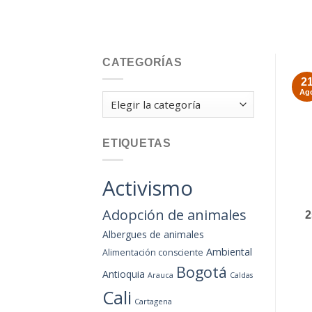
CATEGORÍAS
2
Ag
Categorías
ETIQUETAS
Activismo
Adopción de animales
2
Albergues de animales
Ambiental
Alimentación consciente
Bogotá
Antioquia
Arauca
Caldas
Cali
Cartagena