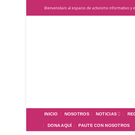
Saltar
Bienvenida/o al espacio de activismo informativo y e
al
contenido
INICIO
NOSOTROS
NOTICIAS
RE
DONA AQUÍ
PAUTE CON NOSOTROS