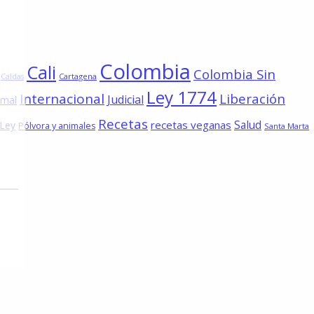
Colombia
Cali
Colombia Sin
Cartagena
Caldas
Ley 1774
Internacional
Liberación
Judicial
imal
Recetas
Salud
recetas veganas
 Ley
Pólvora y animales
Santa Marta