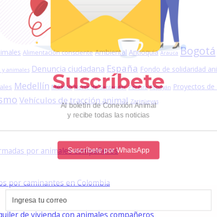
Bogotá
nimales
Ambiental
Antioquia
Alimentación consciente
Arauca
España
Denuncia ciudadana
Fondo de solidaridad an
 y animales
Medellín
Proyectos de
ales
México
Norte de Santander
Pereira
Popayán
ismo
Vehículos de tracción animal
Zarigüeyas
formadas por animales compañeros
dos por caminantes en Colombia
lquiler de vivienda con animales compañeros