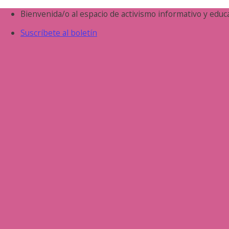
Saltar
Bienvenida/o al espacio de activismo informativo y educa
al
Suscríbete al boletín
contenido