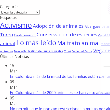
Categorías
Categorías
Etiquetas
Activismo
Adopción de animales
Albergues de a
Conservación de especies
Toreo
Confinamiento
Covid-19
Lo más leído
Maltrato animal
animal
Maniz
Vegan
Tráfico de fauna silvestre
Tuluá
Valle del Cauca
santuarios
Toro valle
Últimas Noticias
15
Mar
En Colombia más de la mitad de las familias están con
09
Mar
En Colombia más de 2000 animales se han visto afecta
05
Mar
No permita que le pongan restricciones o multas por a