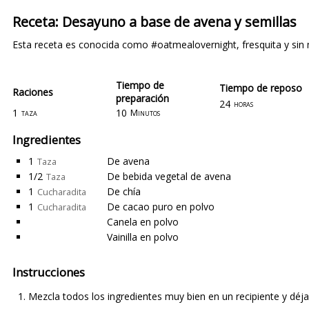
Receta: Desayuno a base de avena y semillas
Esta receta es conocida como #oatmealovernight, fresquita y sin 
Tiempo de
Tiempo de reposo
Raciones
preparación
24
horas
1
10
taza
Minutos
Ingredientes
1
De avena
Taza
1/2
De bebida vegetal de avena
Taza
1
De chía
Cucharadita
1
De cacao puro en polvo
Cucharadita
Canela en polvo
Vainilla en polvo
Instrucciones
Mezcla todos los ingredientes muy bien en un recipiente y déja