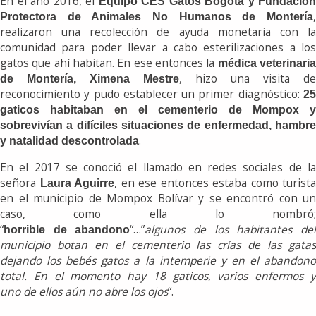
En el año 2016, el
Equipo CES Gatos Bogotá y Fundación
,
Protectora de Animales No Humanos de Montería
realizaron una recolección de ayuda monetaria con la
comunidad para poder llevar a cabo esterilizaciones a los
gatos que ahí habitan. En ese entonces la
médica veterinari
, hizo una visita de
de Montería, Ximena Mestre
reconocimiento y pudo establecer un primer diagnóstico:
25
gaticos habitaban en el cementerio de Mompox y
sobrevivían a difíciles situaciones de enfermedad, hambre
.
y natalidad descontrolada
En el 2017 se conoció el llamado en redes sociales de la
señora
, en ese entonces estaba como turista
Laura Aguirre
en el municipio
de Mompox
Bolívar y se encontró con un
caso, como ella lo nombró;
“
“…”
algunos
de
los habitantes de
horrible
de
abandono
municipio botan en el
cementerio
las crías
de
las gata
dejando los bebés gatos a la intemperie y en el abandono
total. En el momento hay 18 gaticos, varios enfermos y
uno
de
ellos aún no abre los ojos
“.