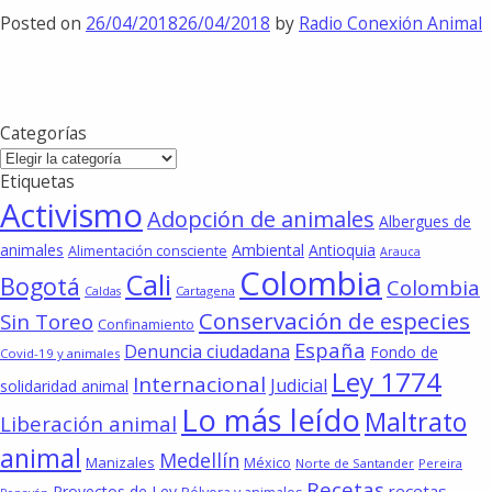
Posted on
26/04/2018
26/04/2018
by
Radio Conexión Animal
Categorías
Categorías
Etiquetas
Activismo
Adopción de animales
Albergues de
animales
Ambiental
Antioquia
Alimentación consciente
Arauca
Colombia
Cali
Bogotá
Colombia
Cartagena
Caldas
Conservación de especies
Sin Toreo
Confinamiento
España
Denuncia ciudadana
Fondo de
Covid-19 y animales
Ley 1774
Internacional
Judicial
solidaridad animal
Lo más leído
Maltrato
Liberación animal
animal
Medellín
Manizales
México
Norte de Santander
Pereira
Recetas
recetas
Proyectos de Ley