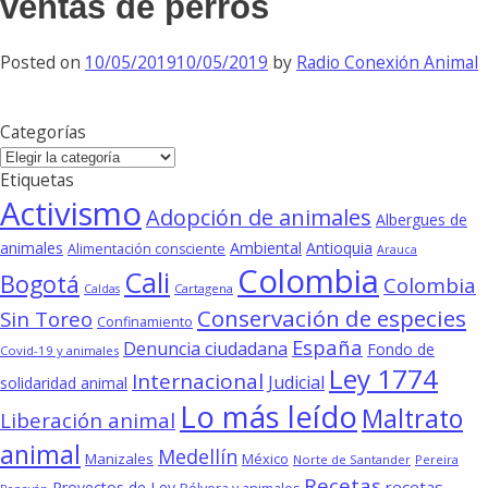
ventas de perros
Posted on
10/05/2019
10/05/2019
by
Radio Conexión Animal
Categorías
Categorías
Etiquetas
Activismo
Adopción de animales
Albergues de
animales
Ambiental
Antioquia
Alimentación consciente
Arauca
Colombia
Cali
Bogotá
Colombia
Cartagena
Caldas
Conservación de especies
Sin Toreo
Confinamiento
España
Denuncia ciudadana
Fondo de
Covid-19 y animales
Ley 1774
Internacional
Judicial
solidaridad animal
Lo más leído
Maltrato
Liberación animal
animal
Medellín
Manizales
México
Norte de Santander
Pereira
Recetas
recetas
Proyectos de Ley