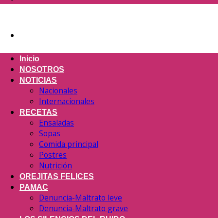
Inicio
NOSOTROS
NOTICIAS
Nacionales
Internacionales
RECETAS
Ensaladas
Sopas
Comida principal
Postres
Nutrición
OREJITAS FELICES
PAMAC
Denuncia-Maltrato leve
Denuncia-Maltrato grave