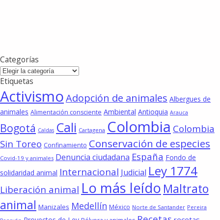
Categorías
Categorías
Etiquetas
Activismo
Adopción de animales
Albergues de
animales
Ambiental
Antioquia
Alimentación consciente
Arauca
Colombia
Cali
Bogotá
Colombia
Cartagena
Caldas
Conservación de especies
Sin Toreo
Confinamiento
España
Denuncia ciudadana
Fondo de
Covid-19 y animales
Ley 1774
Internacional
Judicial
solidaridad animal
Lo más leído
Maltrato
Liberación animal
animal
Medellín
Manizales
México
Norte de Santander
Pereira
Recetas
recetas
Proyectos de Ley