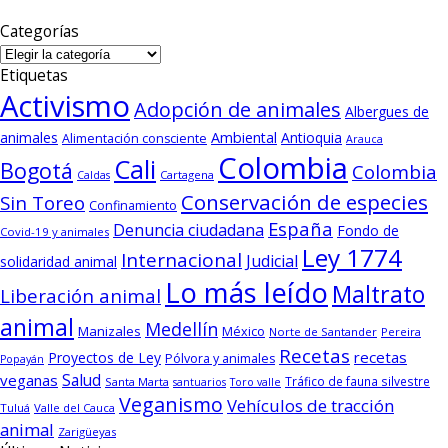
Categorías
Categorías
Etiquetas
Activismo
Adopción de animales
Albergues de
animales
Ambiental
Antioquia
Alimentación consciente
Arauca
Colombia
Cali
Bogotá
Colombia
Cartagena
Caldas
Conservación de especies
Sin Toreo
Confinamiento
España
Denuncia ciudadana
Fondo de
Covid-19 y animales
Ley 1774
Internacional
Judicial
solidaridad animal
Lo más leído
Maltrato
Liberación animal
animal
Medellín
Manizales
México
Norte de Santander
Pereira
Recetas
recetas
Proyectos de Ley
Pólvora y animales
Popayán
Salud
veganas
Tráfico de fauna silvestre
Santa Marta
santuarios
Toro valle
Veganismo
Vehículos de tracción
Tuluá
Valle del Cauca
animal
Zarigüeyas