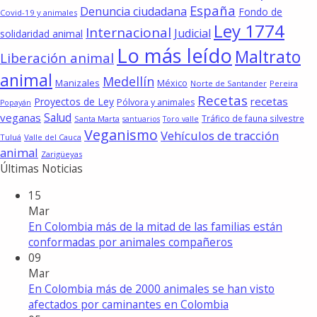
España
Denuncia ciudadana
Fondo de
Covid-19 y animales
Ley 1774
Internacional
Judicial
solidaridad animal
Lo más leído
Maltrato
Liberación animal
animal
Medellín
Manizales
México
Norte de Santander
Pereira
Recetas
recetas
Proyectos de Ley
Pólvora y animales
Popayán
Salud
veganas
Tráfico de fauna silvestre
Santa Marta
santuarios
Toro valle
Veganismo
Vehículos de tracción
Tuluá
Valle del Cauca
animal
Zarigüeyas
Últimas Noticias
15
Mar
En Colombia más de la mitad de las familias están
conformadas por animales compañeros
09
Mar
En Colombia más de 2000 animales se han visto
afectados por caminantes en Colombia