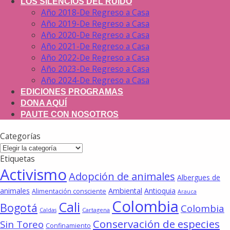
LOS SILENCIOS DEL RUIDO
Año 2018-De Regreso a Casa
Año 2019-De Regreso a Casa
Año 2020-De Regreso a Casa
Año 2021-De Regreso a Casa
Año 2022-De Regreso a Casa
Año 2023-De Regreso a Casa
Año 2024-De Regreso a Casa
EDICIONES PROGRAMAS
DONA AQUÍ
PAUTE CON NOSOTROS
Categorías
Categorías
Etiquetas
Activismo
Adopción de animales
Albergues de
animales
Ambiental
Antioquia
Alimentación consciente
Arauca
Colombia
Cali
Bogotá
Colombia
Cartagena
Caldas
Conservación de especies
Sin Toreo
Confinamiento