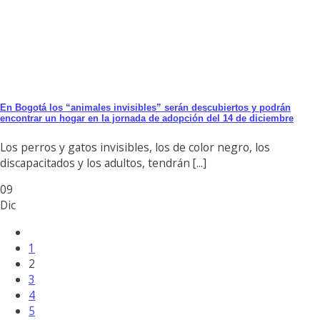
En Bogotá los “animales invisibles” serán descubiertos y podrán
encontrar un hogar en la jornada de adopción del 14 de diciembre
Los perros y gatos invisibles, los de color negro, los
discapacitados y los adultos, tendrán [...]
09
Dic
1
2
3
4
5