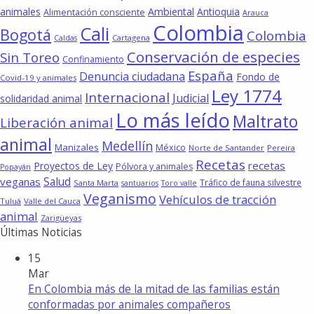
animales
Ambiental
Antioquia
Alimentación consciente
Arauca
Colombia
Cali
Bogotá
Colombia
Cartagena
Caldas
Conservación de especies
Sin Toreo
Confinamiento
España
Denuncia ciudadana
Fondo de
Covid-19 y animales
Ley 1774
Internacional
Judicial
solidaridad animal
Lo más leído
Maltrato
Liberación animal
animal
Medellín
Manizales
México
Norte de Santander
Pereira
Recetas
recetas
Proyectos de Ley
Pólvora y animales
Popayán
Salud
veganas
Tráfico de fauna silvestre
Santa Marta
santuarios
Toro valle
Veganismo
Vehículos de tracción
Tuluá
Valle del Cauca
animal
Zarigüeyas
Últimas Noticias
15
Mar
En Colombia más de la mitad de las familias están
conformadas por animales compañeros