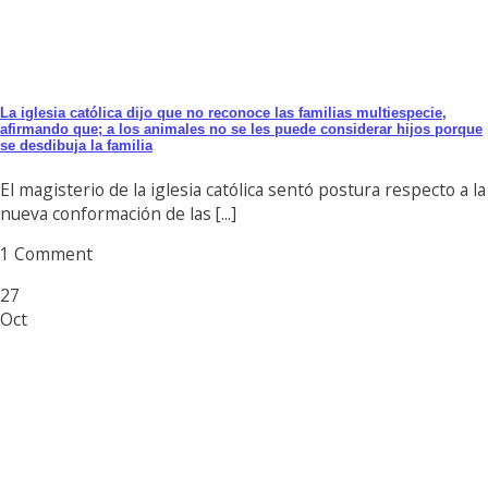
La iglesia católica dijo que no reconoce las familias multiespecie,
afirmando que; a los animales no se les puede considerar hijos porque
se desdibuja la familia
El magisterio de la iglesia católica sentó postura respecto a la
nueva conformación de las [...]
1 Comment
27
Oct