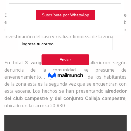
En Floridablanca la comunidad denunció el
posible
cerca del club
envenenamiento de zarigüeyas
campestre. Hacen el llamado a las autoridades para abrir
investigación del caso y realizar limpieza de la zona.
En total
fallecieron según
3 zarigüeyas y dos aves
denuncia de la comunidad, se presume de
envenenamiento. Según información de los habitantes
de la zona esta es la segunda vez que se encuentran con
esta escena. Los hechos se han presentando
alrededor
,
del club campestre y del conjunto Calleja campestre
ubicado en la carrera 20 #30.