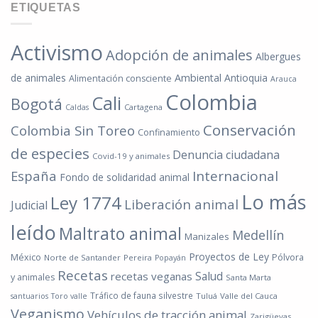
ETIQUETAS
Activismo
Adopción de animales
Albergues
de animales
Ambiental
Antioquia
Alimentación consciente
Arauca
Colombia
Cali
Bogotá
Cartagena
Caldas
Conservación
Colombia Sin Toreo
Confinamiento
de especies
Denuncia ciudadana
Covid-19 y animales
España
Internacional
Fondo de solidaridad animal
Lo más
Ley 1774
Liberación animal
Judicial
leído
Maltrato animal
Medellín
Manizales
Proyectos de Ley
México
Pólvora
Norte de Santander
Pereira
Popayán
Recetas
Salud
recetas veganas
y animales
Santa Marta
Tráfico de fauna silvestre
Tuluá
Valle del Cauca
santuarios
Toro valle
Veganismo
Vehículos de tracción animal
Zarigüeyas